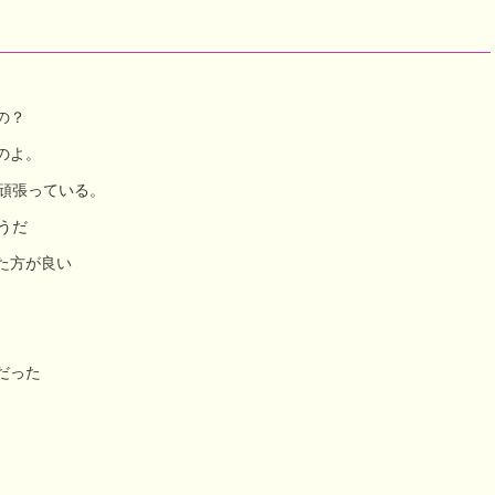
の？
のよ。
く頑張っている。
うだ
た方が良い
だった